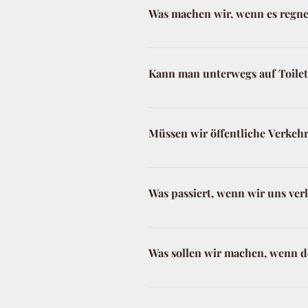
immer auf der Detailseite des je
Was machen wir, wenn es regne
erwarten. Eine vollständige Barri
Das kommt in Hamburg natürlich 
Es gibt kein falsches Wetter, nur
Kann man unterwegs auf Toilet
Ihr werdet in regelmäßigen Ab
um dort entspannt eine zu Paus
Müssen wir öffentliche Verkeh
Lediglich bei unserem Störtebeke
Stelle bieten wir euch jedoch a
Was passiert, wenn wir uns ver
absolviert ihr ausschließlich zu
unterschiedlich sind und ihr gg
Das kann durchaus passieren und
Stelle, an der Ihr glaubt, dass 
Was sollen wir machen, wenn de
mit "Lösung" noch immer die 
Obwohl die Spiele regelmäßig üb
Sollte dies passieren, dann fo