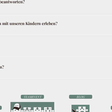
 beantworten?
, wenn Ihr eine E-Mail an info [at] tourific.de schickt, und d
gelungen, aber wenn Du und Dein Team das schaffen solltet,
 mit unseren Kindern erleben?
beschrittenen Wege sind jugendfrei. Kinder haben einen ganz 
und wieder auf Dinge aufmerksam machen, die allen Anderen s
sherigen Spiele nicht uneingeschränkt barrierefrei.
n?
ass das Smartphone des Spielführers ausreichend Akku hat! Ei
TEAMEVENT
BLOG