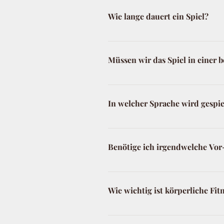
Antwort die Lösung. Ein Hinweis
Wie lange dauert ein Spiel?
Schau Dir auch gerne das Video
Die Information findest Du immer
Durchlauf ohne Pause oder Verl
Müssen wir das Spiel in einer 
dem ein oder anderen Café ein
verbringen.
Da die Zeit nicht gewertet wird
müsst Ihr Euch mindestens alle 
In welcher Sprache wird gespie
möchtet, und das Spiel wird oh
möglichst bei Tageslicht. Sons
Aktuell ist Deutsch die einzig 
werden.
Benötige ich irgendwelche Vor
Nein, die Spiele sind sowohl für
Smartphone bedient, kannst Du 
Wie wichtig ist körperliche Fit
Du solltest gerne draußen spa