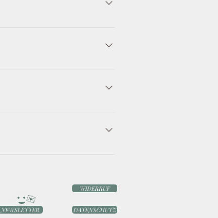
ie Störung meldet! Dann kann das
 dann schreibt doch sehr gerne
anderen Blick auf die Umgebung
onst nicht aufgefallen wären.
ne Powerbank wäre auch keine
WIDERRUF
NEWSLETTER
DATENSCHUTZ