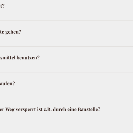
weiligen Spiels. Klettern, Krabbeln, Springen oder andere sport
t?
erefreiheit kann allerdings nicht garantiert werden.
fast nie vor 🌧️ Spaß beiseite - zieht einfach eine Regenja
 falsche Kleidung.
te gehen?
ständen an verschiedenen Cafés und Restaurants vorbei komm
e - und dabei auch ein anderes menschliches Bedürfnis zu be
rsmittel benutzen?
r Spiel könnt ihr einmal inmitten des Spiels ein öffentliches 
uch eine Alternative an, sodass ihr stattdessen auch laufen kö
laufen?
 Fuß. Bedenkt bitte, dass die Spiele keine Rundgänge sind. Das 
f. deswegen auf ein öffentliches Verkehrsmittel angewiesen se
 ist Teil des Spiels. Doch lasst Euch davon nicht entmutigen
Ihr falsch abgebogen seid und versucht es erneut. Und wenn Ihr g
r Weg versperrt ist z.B. durch eine Baustelle?
gesamte Wegbeschreibung anfordern.
erprüft werden, kann es in seltenen Fällen vorkommen, dass 
rdert die vollständige Wegbeschreibung zum nächsten Ausgan