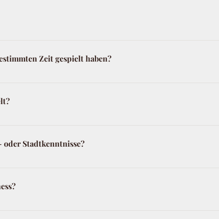
 kann mit dem Befehl "Hinweis" angefordert werden, die Lösung
 zu den Regeln an.
 auf der Detailseite des jeweiligen Abenteuers. Prinzipiell sin
aufen zwischen 2 und 2 1/2 Stunden dauert. Wenn Ihr Euch unt
bestimmten Zeit gespielt haben?
e Pause macht, dann könnt Ihr mit TOURIFIC einen wunders
, haben Du und Dein Team keinen hohen Druck, möglichst schnel
4 Stunden melden. Andernfalls liegt die Vermutung nahe, dass
lt?
ne weitere Vorwarnung für Euch beendet. Und noch eine Empfe
t werden manche Rätsel besonders schwer zu lösen.
angebotene Sprache, doch das Angebot soll als Nächstes auf E
- oder Stadtkenntnisse?
 Hamburger als auch für Touristen lösbar. Solange Du neugieri
loslegen.
ness?
zieren gehen und dementsprechend gut zu Fuß sein. Die vora