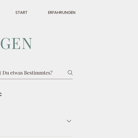
START
ERFAHRUNGEN
AGEN
C
s, bei der zweiten falschen