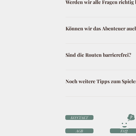
Werden wir alle Fragen richtig
an. Außerdem wäre es fantastisch
sehr schnell behoben werden.
Bisher ist es noch niemandem 
eine E-Mail an info(at)tourific.de​.
Können wir das Abenteuer auch
Natürlich! Die Rätsel und die 
und werden die Mitspieler hin 
Sind die Routen barrierefrei?
Sie könnten also Euer Joker sein.
Zu unserem Bedauern sind die bi
Noch weitere Tipps zum Spiele
Ja, stelle unbedingt sicher, d
schlechte Idee.
KONTAKT
AGB
FAQ