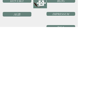
KONTAKT
BLOG
AGB
IMPRESSUM
JGA
TEAMEVENT
WIDERRUF
DATENSCHUTZ
FAQ
NEWSLETTER
TOURIFIC - Das besondere Stadträtsel • Inhaber: Sylvie Braun •