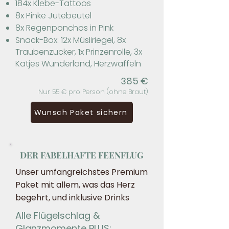
184x Klebe-Tattoos
8x Pinke Jutebeutel
8x Regenponchos in Pink
Snack-Box: 12x Müsliriegel, 8x
Traubenzucker, 1x Prinzenrolle, 3x
Katjes Wunderland, Herzwaffeln​
385
€
Nur 55 € pro Person (ohne Braut)
Wunsch Paket sichern
DER FABELHAFTE FEENFLUG
​​Unser umfangreichstes Premium
Paket mit allem, was das Herz
begehrt, und inklusive Drinks ​
​Alle Flügelschlag &
Glanzmomente PLUS: