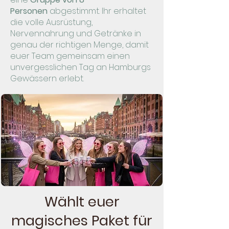
Personen
abgestimmt. Ihr erhaltet
die volle Ausrüstung,
Nervennahrung und Getränke in
genau der richtigen Menge, damit
euer Team gemeinsam einen
unvergesslichen Tag an Hamburgs
Gewässern erlebt.
Wählt euer
magisches Paket für