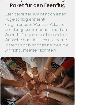
Paket für den Feenflug
Euer perfekter JGA ist noch einen
Flügelschlag entfernt!
Fragt hier euer Wunsch-Paket für
den Junggesellinnenabschied an.
Wenn ihr Fragen oder besondere
Wünsche habt, lasst es uns gerne
wissen. Es gab noch keine Idee, die
wir nicht umsetzen konnten!