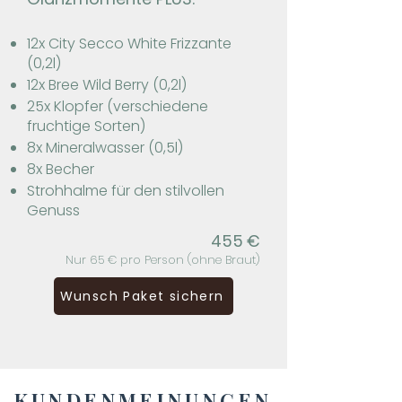
12x City Secco White Frizzante
(0,2l)
12x Bree Wild Berry (0,2l)
25x Klopfer (verschiedene
fruchtige Sorten)
8x Mineralwasser (0,5l)
8x Becher
Strohhalme für den stilvollen
Genuss
455
€
Nur 65 € pro Person (ohne Braut)
Wunsch Paket sichern
KUNDENMEINUNGEN